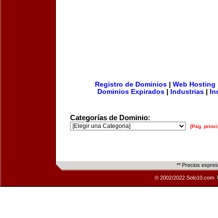
Registro de Dominios
|
Web Hosting
Dominios Expirados
|
Industrias
|
In
Categorías de Dominio:
[Pág. princi
** Precios expre
© 2002/2022 Solo10.com