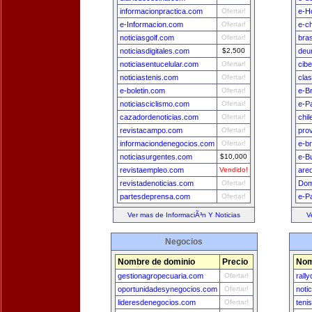
informacionpractica.com
Ofertar!
e-H
e-Informacion.com
Ofertar!
e-ch
noticiasgolf.com
Ofertar!
bra
noticiasdigitales.com
$2,500
deu
noticiasentucelular.com
Ofertar!
cib
noticiastenis.com
Ofertar!
cla
e-boletin.com
Ofertar!
e-Br
noticiasciclismo.com
Ofertar!
e-P
cazadordenoticias.com
Ofertar!
chi
revistacampo.com
Ofertar!
pro
informaciondenegocios.com
Ofertar!
e-br
noticiasurgentes.com
$10,000
e-B
revistaempleo.com
Vendido!
are
revistadenoticias.com
Ofertar!
Dom
partesdeprensa.com
Ofertar!
e-P
Ver mas de InformaciÃ³n Y Noticias
V
Negocios
Nombre de dominio
Precio
Nom
gestionagropecuaria.com
Ofertar!
rall
oportunidadesynegocios.com
Ofertar!
noti
lideresdenegocios.com
Ofertar!
teni