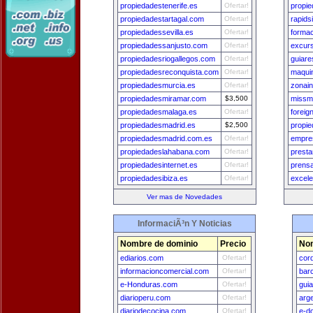
propiedadestenerife.es
Ofertar!
propie
propiedadestartagal.com
Ofertar!
rapids
propiedadessevilla.es
Ofertar!
formac
propiedadessanjusto.com
Ofertar!
excur
propiedadesriogallegos.com
Ofertar!
guiare
propiedadesreconquista.com
Ofertar!
maquin
propiedadesmurcia.es
Ofertar!
zonai
propiedadesmiramar.com
$3,500
missm
propiedadesmalaga.es
Ofertar!
foreig
propiedadesmadrid.es
$2,500
propi
propiedadesmadrid.com.es
Ofertar!
empre
propiedadeslahabana.com
Ofertar!
prest
propiedadesinternet.es
Ofertar!
prens
propiedadesibiza.es
Ofertar!
excele
Ver mas de Novedades
InformaciÃ³n Y Noticias
Nombre de dominio
Precio
Nom
ediarios.com
Ofertar!
cor
informacioncomercial.com
Ofertar!
bar
e-Honduras.com
Ofertar!
gui
diarioperu.com
Ofertar!
arg
diariodecocina.com
Ofertar!
e-d