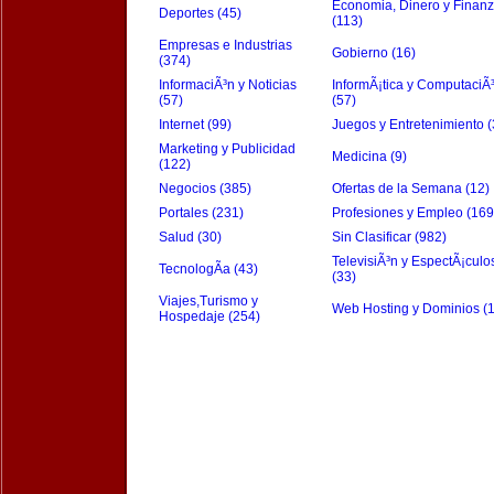
Economia, Dinero y Finan
Deportes (45)
(113)
Empresas e Industrias
Gobierno (16)
(374)
InformaciÃ³n y Noticias
InformÃ¡tica y ComputaciÃ
(57)
(57)
Internet (99)
Juegos y Entretenimiento (
Marketing y Publicidad
Medicina (9)
(122)
Negocios (385)
Ofertas de la Semana (12)
Portales (231)
Profesiones y Empleo (169
Salud (30)
Sin Clasificar (982)
TelevisiÃ³n y EspectÃ¡culo
TecnologÃ­a (43)
(33)
Viajes,Turismo y
Web Hosting y Dominios (
Hospedaje (254)