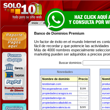
Banco de Dominios Premium
Un factor de éxito en el mundo Internet es con
fácil de recordar y que potencie las actividade
Más de 4000 nombres especialmente seleccion
marketing pueden ser adquiridos a precios pro
Buscar dominios:
Novedades
Nombre de dominio
Precio
Nomb
testdomain.com
Ofertar!
produ
fincasganaderas.com
$199
plata
propiedadeszaragoza.es
Ofertar!
euroe
propiedadesvigo.es
Ofertar!
inmue
propiedadesvalladolid.es
Ofertar!
compr
propiedadesvalencia.es
$295
e-mer