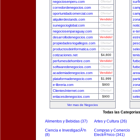
negociosenperu.com
Ofertar!
surf
corredordenegocios.com
Ofertar!
camp
oportunidadcomercial.com
Ofertar!
camp
alquilerdestands.com
Vendido!
zona
sunegocioglobal.com
Ofertar!
noti
negociosenparaguay.com
Ofertar!
e-te
desarrollodenegocios.com
Vendido!
estr
propiedadesriogallegos.com
Ofertar!
pesc
productosdeinformatica.com
Ofertar!
sele
cotizaciones.net
$4,800
teni
perfumesdehombre.com
Vendido!
futb
softwaredenegocios.com
Ofertar!
futb
academiadenegocios.com
Vendido!
area
plataformadenegocio.com
$1,999
part
e-libreria.com
$800
zon
ClientesInternet.com
Ofertar!
coch
enlacesdenegocios.com
$900
sele
Ver mas de Negocios
Todas las Categoria
Alimentos y Bebidas (37)
Artes y Cultura (26)
Ciencia e InvestigaciÃ³n
Compras y Comercio
(8)
ElectrÃ³nico (341)