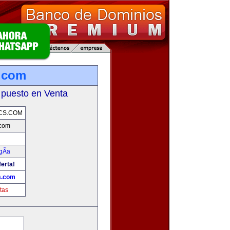
.com
 puesto en Venta
CS.COM
.com
gÃ­a
ferta!
s.com
tas