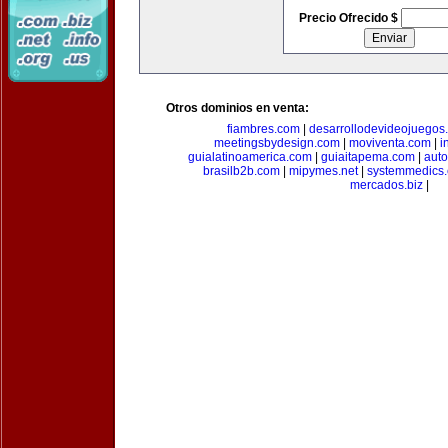
Precio Ofrecido $
Otros dominios en venta:
fiambres.com
|
desarrollodevideojuegos
meetingsbydesign.com
|
moviventa.com
|
i
guialatinoamerica.com
|
guiaitapema.com
|
auto
brasilb2b.com
|
mipymes.net
|
systemmedics
mercados.biz
|