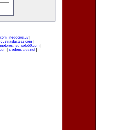
.com
|
negocios.uy
|
ndustriaslacteas.com
|
motores.net
|
solo50.com
|
.com
|
credenciales.net
|