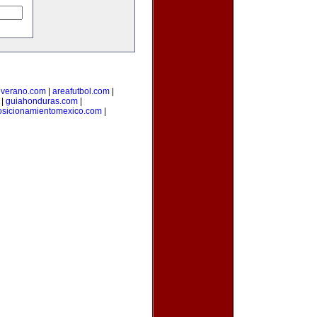
everano.com
|
areafutbol.com
|
|
guiahonduras.com
|
osicionamientomexico.com
|