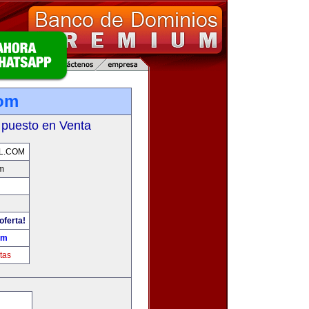
com
 puesto en Venta
L.COM
m
oferta!
om
tas