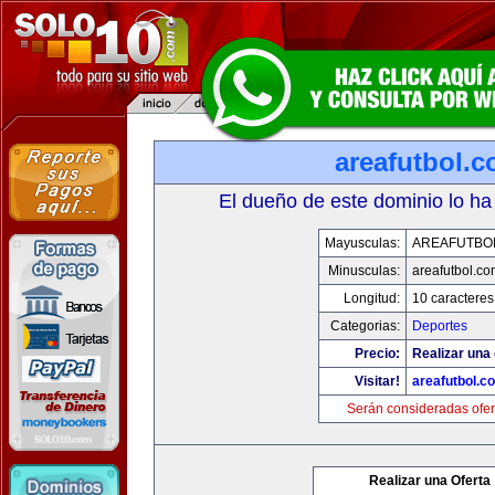
areafutbol.
El dueño de este dominio lo ha
Mayusculas:
AREAFUTBO
Minusculas:
areafutbol.co
Longitud:
10 caracteres
Categorias:
Deportes
Precio:
Realizar una 
Visitar!
areafutbol.c
Serán consideradas ofer
Realizar una Oferta