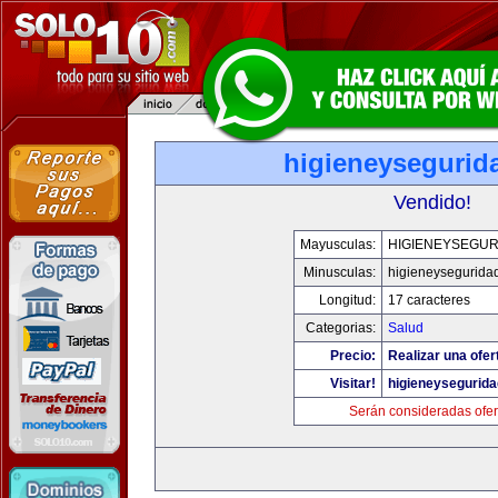
higieneysegurid
Vendido!
Mayusculas:
HIGIENEYSEGUR
Minusculas:
higieneysegurida
Longitud:
17 caracteres
Categorias:
Salud
Precio:
Realizar una ofer
Visitar!
higieneysegurid
Serán consideradas ofer