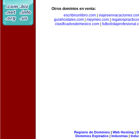
Otros dominios en venta:
escribirunlibro.com
|
viajesenvacaciones.co
guiahostales.com
|
mpymes.com
|
regalospractico
clasificadosdemexico.com
|
futbolistaprofesional
Registro de Dominios
|
Web Hosting
|
D
Dominios Expirados
|
Industrias
|
Indu