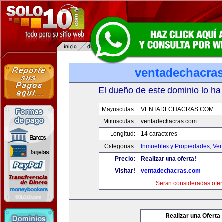
ventadechacra
El dueño de este dominio lo ha
Mayusculas:
VENTADECHACRAS.COM
Minusculas:
ventadechacras.com
Longitud:
14 caracteres
Categorias:
Inmuebles y Propiedades
,
Ven
Precio:
Realizar una oferta!
Visitar!
ventadechacras.com
Serán consideradas ofer
Realizar una Oferta