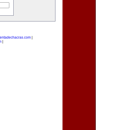
entadechacras.com
|
m
|