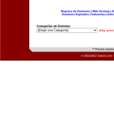
Registro de Dominios
|
Web Hosting
|
D
Dominios Expirados
|
Industrias
|
Indu
Categorías de Dominio:
[Pág. princi
** Precios expre
© 2002/2022 Solo10.com