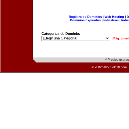
Registro de Dominios
|
Web Hosting
|
D
Dominios Expirados
|
Industrias
|
Indu
Categorías de Dominio:
[Pág. princi
** Precios expre
© 2002/2022 Solo10.com