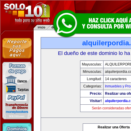
alquilerpordi
El dueño de este dominio lo ha
Mayusculas:
ALQUILERPOR
Minusculas:
alquilerpordia.
Longitud:
14 caracteres
Categorias:
Inmuebles y Pr
Precio:
Realizar una of
Visitar!
alquilerpordia.
Serán consideradas ofer
Realizar una Oferta