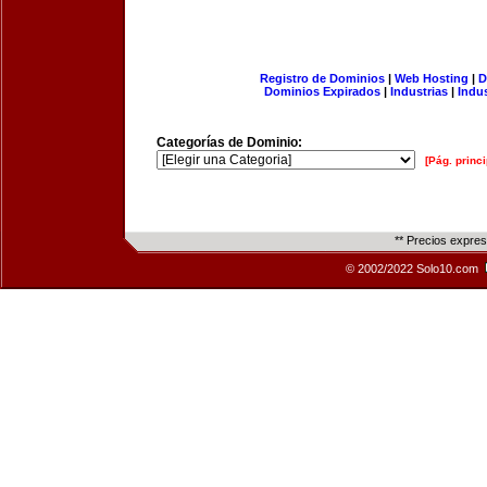
Registro de Dominios
|
Web Hosting
|
D
Dominios Expirados
|
Industrias
|
Indu
Categorías de Dominio:
[Pág. princi
** Precios expre
© 2002/2022 Solo10.com