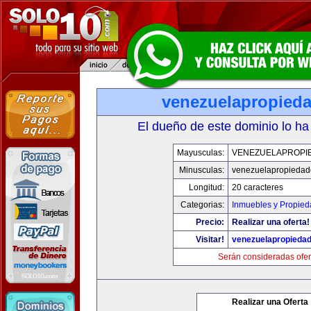
venezuelapropied
El dueño de este dominio lo ha
Mayusculas:
VENEZUELAPROPI
Minusculas:
venezuelapropiedad
Longitud:
20 caracteres
Categorias:
Inmuebles y Propie
Precio:
Realizar una oferta!
Visitar!
venezuelapropieda
Serán consideradas ofer
Realizar una Oferta