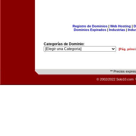
Registro de Dominios
|
Web Hosting
|
D
Dominios Expirados
|
Industrias
|
Indu
Categorías de Dominio:
[Pág. princi
** Precios expre
© 2002/2022 Solo10.com