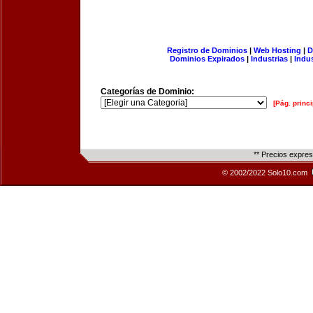
Registro de Dominios
|
Web Hosting
|
D
Dominios Expirados
|
Industrias
|
Indu
Categorías de Dominio:
[Pág. princi
** Precios expre
© 2002/2022 Solo10.com