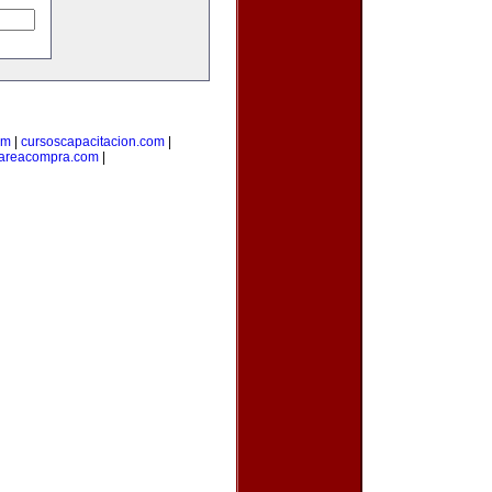
om
|
cursoscapacitacion.com
|
areacompra.com
|