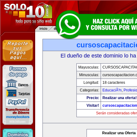
cursoscapacitac
El dueño de este dominio lo ha
Mayusculas:
CURSOSCAPACITA
Minusculas:
cursoscapacitacion.
Longitud:
18 caracteres
Categorias:
EducaciÃ³n
,
Profesi
Precio:
Realizar una oferta!
Visitar!
cursoscapacitacio
Serán consideradas ofer
Realizar una Oferta