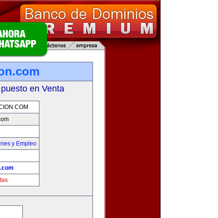
ion.com
 puesto en Venta
CION.COM
com
ones y Empleo
n.com
tas