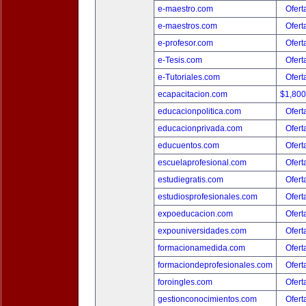
e-maestro.com
Ofert
e-maestros.com
Ofert
e-profesor.com
Ofert
e-Tesis.com
Ofert
e-Tutoriales.com
Ofert
ecapacitacion.com
$1,80
educacionpolitica.com
Ofert
educacionprivada.com
Ofert
educuentos.com
Ofert
escuelaprofesional.com
Ofert
estudiegratis.com
Ofert
estudiosprofesionales.com
Ofert
expoeducacion.com
Ofert
expouniversidades.com
Ofert
formacionamedida.com
Ofert
formaciondeprofesionales.com
Ofert
foroingles.com
Ofert
gestionconocimientos.com
Ofert