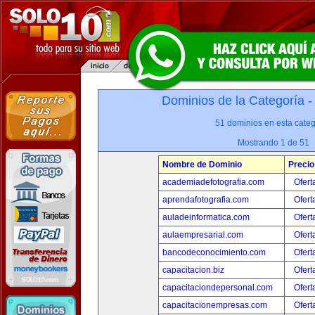
Dominios de la Categoría 
51 dominios en esta categ
Mostrando 1 de 51
Nombre de Dominio
Precio
academiadefotografia.com
Ofert
aprendafotografia.com
Ofert
auladeinformatica.com
Ofert
aulaempresarial.com
Ofert
bancodeconocimiento.com
Ofert
capacitacion.biz
Ofert
capacitaciondepersonal.com
Ofert
capacitacionempresas.com
Ofert