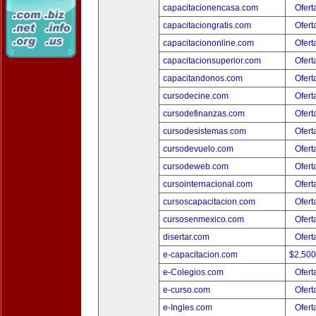
capacitacionencasa.com
Ofert
capacitaciongratis.com
Ofert
capacitaciononline.com
Ofert
capacitacionsuperior.com
Ofert
capacitandonos.com
Ofert
cursodecine.com
Ofert
cursodefinanzas.com
Ofert
cursodesistemas.com
Ofert
cursodevuelo.com
Ofert
cursodeweb.com
Ofert
cursointernacional.com
Ofert
cursoscapacitacion.com
Ofert
cursosenmexico.com
Ofert
disertar.com
Ofert
e-capacitacion.com
$2,50
e-Colegios.com
Ofert
e-curso.com
Ofert
e-Ingles.com
Ofert