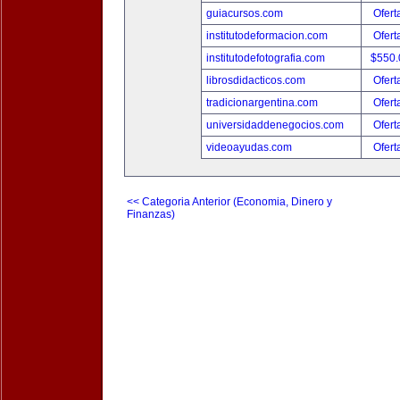
guiacursos.com
Ofert
institutodeformacion.com
Ofert
institutodefotografia.com
$550
librosdidacticos.com
Ofert
tradicionargentina.com
Ofert
universidaddenegocios.com
Ofert
videoayudas.com
Ofert
<< Categoria Anterior (Economia, Dinero y
Finanzas)